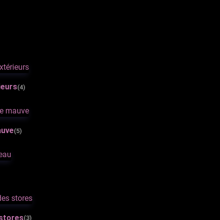
ieurs
(4)
auve
(5)
 stores
(3)