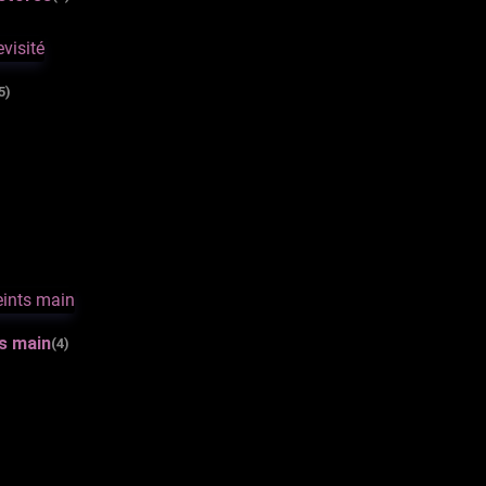
5)
ts main
(4)