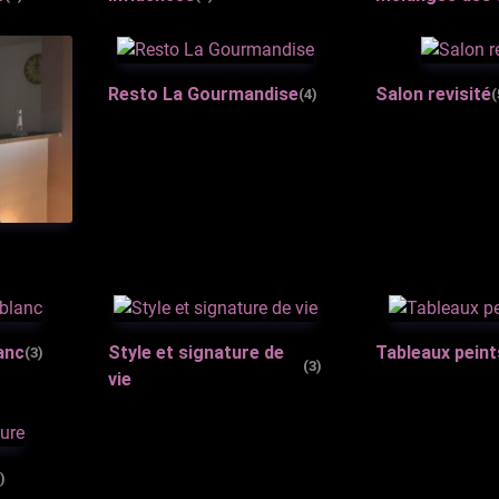
Resto La Gourmandise
Salon revisité
(4)
(
lanc
Style et signature de
Tableaux pein
(3)
(3)
vie
)