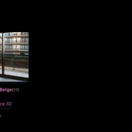
 Belge
(11)
)