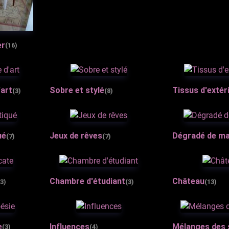
er
(16)
'art
Sobre et stylé
Tissus d'extér
(3)
(8)
ué
Jeux de rêves
Dégradé de m
(7)
(7)
Chambre d'étudiant
Château
(3)
(3)
(13)
e
Influences
Mélanges des
(3)
(4)